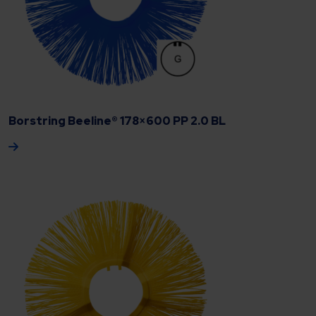
Borstring Beeline® 178×600 PP 2.0 BL