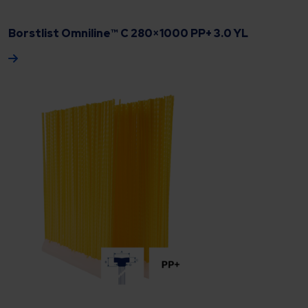
Borstlist Omniline™ C 280×1000 PP+ 3.0 YL