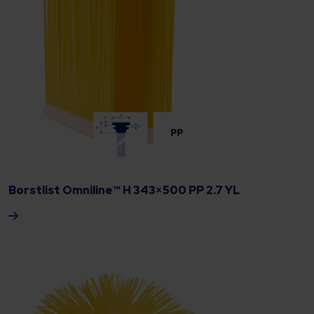
Borstlist Omniline™ H 343×500 PP 2.7 YL