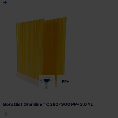
Borstlist Omniline™ C 280×900 PP+ 3.0 YL