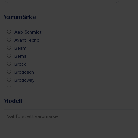
Varumärke
Aebi Schmidt
Avant Tecno
Beam
Bema
Brock
Broddson
Broddway
Bucher Municipal
Dulevo
Modell
Farm Machinery Group
Holms
Välj först ett varumärke.
Johnston
Mathieu
PMC (Pomemet)