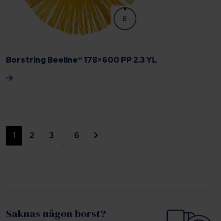
Borstring Beeline® 178×600 PP 2.3 YL
Siirry seuraavaan
1
2
3
6
…
Saknas någon borst?