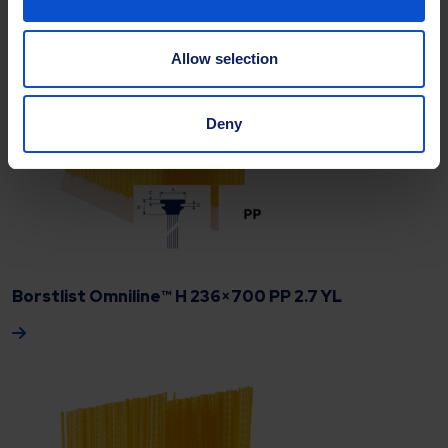
Allow selection
Deny
Borstlist Omniline™ H 236×700 PP 2.7 YL