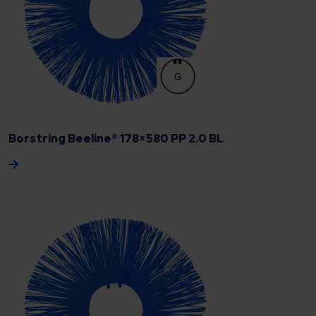
Borstring Beeline® 178×580 PP 2.0 BL