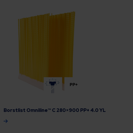
Borstlist Omniline™ C 280×900 PP+ 4.0 YL