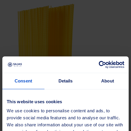
Consent
Details
About
Borstlist Omniline™ C 340×1000 PP 2.7 YL
This website uses cookies
We use cookies to personalise content and ads, to
provide social media features and to analyse our traffic.
We also share information about your use of our site with